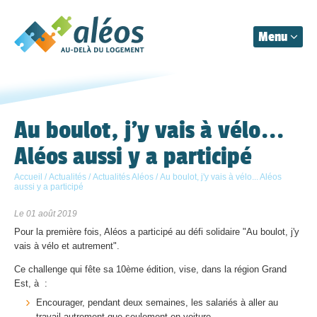
Menu
Aléos
Organisation
Au boulot, j'y vais à vélo...
Aléos aussi y a participé
Prestations
Accueil
/
Actualités
/
Actualités Aléos
/
Au boulot, j'y vais à vélo... Aléos
Actualités
aussi y a participé
Le 01 août 2019
Contact
Pour la première fois, Aléos a participé au défi solidaire "Au boulot, j'y
vais à vélo et autrement".
Ce challenge qui fête sa 10ème édition, vise, dans la région Grand
Est, à :
Encourager, pendant deux semaines, les salariés à aller au
travail autrement que seulement en voiture.