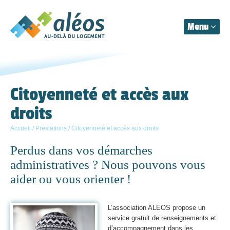
Menu
Aléos
Organisation
Citoyenneté et accès aux
droits
Prestations
Accueil
/
Prestations
/
Citoyenneté et accès aux droits
Actualités
Perdus dans vos démarches
Contact
administratives ? Nous pouvons vous
aider ou vous orienter !
L’association ALEOS propose un
service gratuit de renseignements et
d’accompagnement dans les