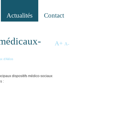
Actualités
Contact
 médicaux-
A
+
A
-
ux d'Aléos
cipaux dispositifs médico-sociaux
s :