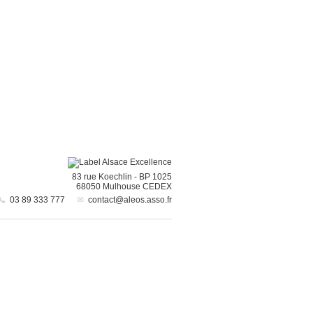
83 rue Koechlin
-
BP 1025
68050
Mulhouse CEDEX
03 89 333 777
contact@aleos.asso.fr