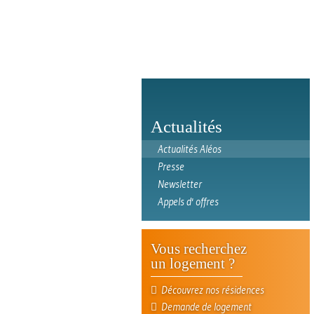
Actualités
Actualités Aléos
Presse
Newsletter
Appels d' offres
Vous recherchez
un logement ?
Découvrez nos résidences
Demande de logement