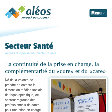
Menu
Aléos
Organisation
Secteur Santé
Accueil
/
Organisation
/
Secteur Santé
Prestations
La continuité de la prise en charge, la
Actualités
complémentarité du «cure» et du «care»
Contact
Né de la volonté de
prendre en compte la
dimension médico-sociale
de façon spécifique, ce
secteur regroupe des
professionnels de santé
pour une prise en charge