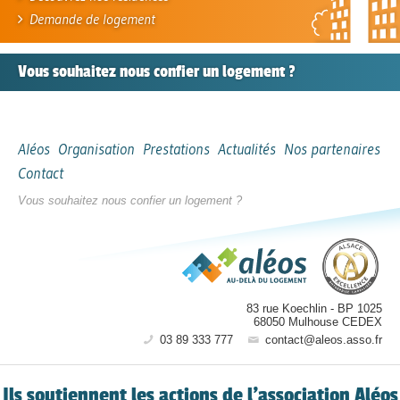
Demande de logement
Vous souhaitez nous confier
un logement ?
Aléos
Organisation
Prestations
Actualités
Nos partenaires
Contact
Vous souhaitez nous confier un logement ?
83 rue Koechlin
-
BP 1025
68050
Mulhouse CEDEX
03 89 333 777
contact@aleos.asso.fr
Ils soutiennent les actions de l’association Aléos