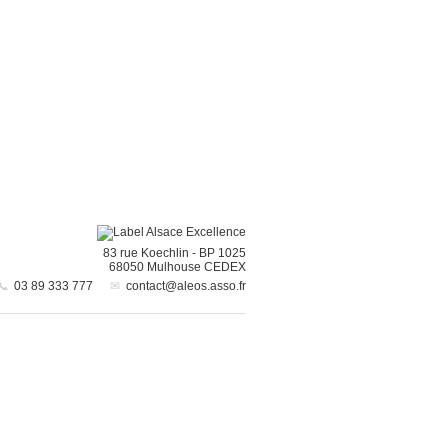
83 rue Koechlin
-
BP 1025
68050
Mulhouse CEDEX
03 89 333 777
contact@aleos.asso.fr