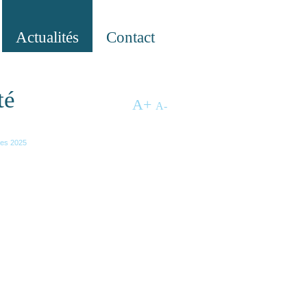
Actualités
Contact
té
A
+
A
-
mes 2025