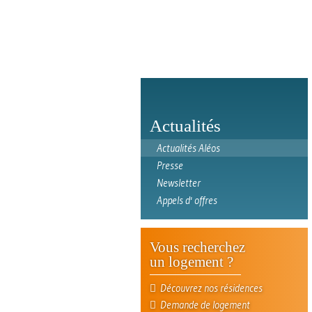
Actualités
Actualités Aléos
Presse
Newsletter
Appels d' offres
Vous recherchez
un logement ?
Découvrez nos résidences
Demande de logement