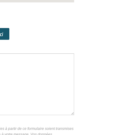
ci
es à partir de ce formulaire soient transmises
se à votre message. Vos données