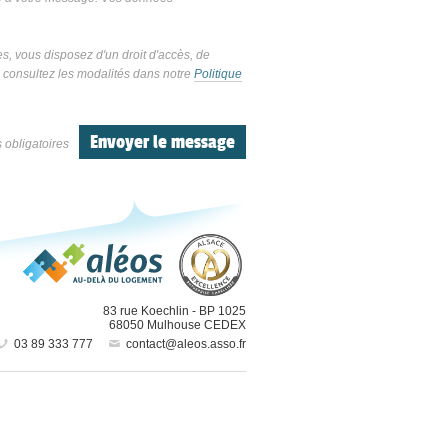
 vous disposez d'un droit d'accès, de
, consultez les modalités dans notre
Politique
obligatoires
83 rue Koechlin
-
BP 1025
68050
Mulhouse CEDEX
03 89 333 777
contact@aleos.asso.fr