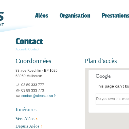
Aléos
Organisation
Prestation
Contact
Accueil
/
Contact
Coordonnées
Plan d'accès
83, rue Koechlin - BP 1025
68050 Mulhouse
03 89 333 777
This page can't l
03 89 333 773
contact@aleos.asso.fr
Do you own this web
Itinéraires
Vers Aléos
Depuis Aléos