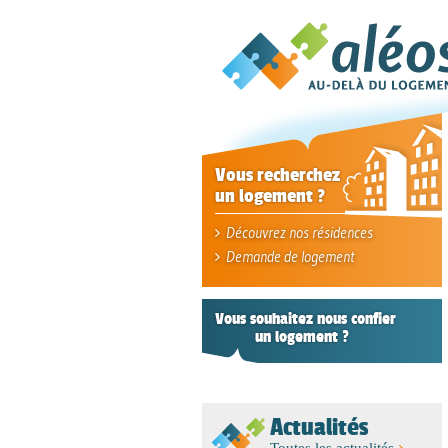
Vous recherchez
un logement ?
Découvrez nos résidences
Demande de logement
Vous souhaitez nous confier
un logement ?
Actualités