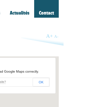
s
Actualités
Contact
A
+
A
-
oad Google Maps correctly.
site?
OK