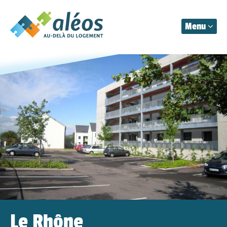
Menu
Aléos
Organisation
Prestations
Actualités
Contact
Le Rhône