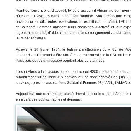
Point de rencontre et d’accueil, le pôle associatif Atrium tire son nom
hôtes et au visiteurs dans la tradition romaine. Son architecture co
ouverts sur les différentes associations en est l’illustration. Ainsi, l’AD
et Solidarité Femmes unissent leurs domaines d’activité et leur exper
logement, d’emploi, d’aide alimentaire, d’accompagnement vers la santé
leurs bénéficiaires.
Achevé le 28 février 1984, le bâtiment mulhousien du « 83 rue Koech
l’entreprise EDF, avant d’être utilisé temporairement par la CAF du Haut
Paul, puis de rester inoccupé pendant plusieurs années.
Lorsqu’Aléos a fait l'acquisition de l’édifice de 4200 m2 en 2021, elle 
réhabilitation et de mise aux normes qui se sont achevés en juin 202
services, après les associations Solidarité Femmes 68, l’ADIL, l’AMAC et
Aujourd’hui, une centaine de salariés travaillent sur le site de l’Atrium et
en aide à des publics fragiles et démunis.