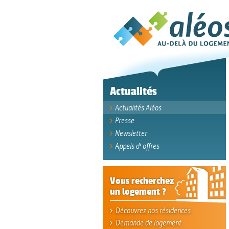
Actualités
Actualités Aléos
Presse
Newsletter
Appels d' offres
Vous recherchez
un logement ?
Découvrez nos résidences
Demande de logement