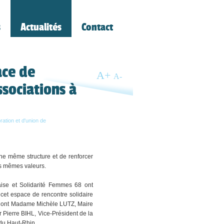
s
Actualités
Contact
ace de
A
+
A
-
ssociations à
ration et d'union de
une même structure et de renforcer
es mêmes valeurs.
aise et Solidarité Femmes 68 ont
cet espace de rencontre solidaire
, dont Madame Michèle LUTZ, Maire
Pierre BIHL, Vice-Président de la
du Haut-Rhin.