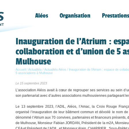
Aléos
Organisation
Prestation
Inauguration de l’Atrium : esp
collaboration et d'union de 5 a
Mulhouse
Accueil
/
Actualités
/
Actualités Aléos
/
Inauguration de l’Atrium : espace de collabo
5 associations à Mulhouse
Le 15 septembre 2023
L’association Aléos avait à cœur de regrouper ses services au sein d’
son partenariat avec d’autres associations mulhousiennes partageant l
Le 13 septembre 2023, l’ADIL, Aléos, l’Amac, la Croix Rouge Franç
organisé l’inauguration de leur bâtiment commun et dévoilé le nom de 
dénommé l’Atrium aux 70 convives, partenaires et financeurs présents
de Mulhouse, Monsieur Fabian JORDAN, Président de la m2A, Monsieur 
CEA et Président de l’ADIL, et Monsieur Alain CHARRIER, Sous-Préfet 