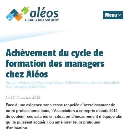
Menu
Aléos
Organisation
Achèvement du cycle de
formation des managers
Prestations
chez Aléos
Actualités
Accueil
/
Actualités
/
Actualités Aléos
/
Achèvement du cycle de formation
des managers chez Aléos
Contact
Le 12 décembre 2013
Face à une exigence sans cesse rappelée d’accroissement de
notre professionnalisme, l’Association a entrepris depuis 2012,
de soutenir ses salariés en situation d’encadrement d’équipe afin
qu’ils puissent acquérir ou améliorer leurs pratiques
d’animation.