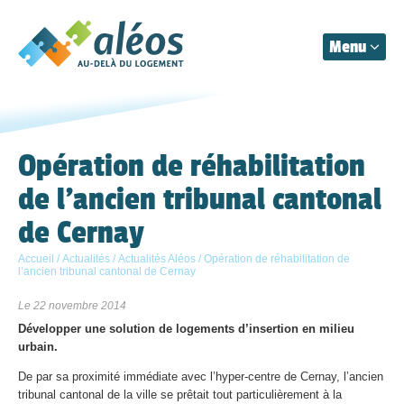
Menu
Aléos
Organisation
Opération de réhabilitation
de l’ancien tribunal cantonal
Prestations
de Cernay
Actualités
Accueil
/
Actualités
/
Actualités Aléos
/
Opération de réhabilitation de
l’ancien tribunal cantonal de Cernay
Contact
Le 22 novembre 2014
Développer une solution de logements d’insertion en milieu
urbain.
De par sa proximité immédiate avec l’hyper-centre de Cernay, l’ancien
tribunal cantonal de la ville se prêtait tout particulièrement à la